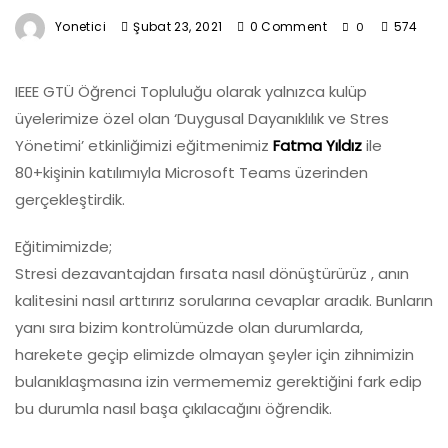
Yonetici
Şubat 23, 2021
0 Comment
574
0
IEEE GTÜ Öğrenci Topluluğu olarak yalnızca kulüp
üyelerimize özel olan ‘Duygusal Dayanıklılık ve Stres
Yönetimi’ etkinliğimizi eğitmenimiz
Fatma Yıldız
ile
80+kişinin katılımıyla Microsoft Teams üzerinden
gerçekleştirdik.
Eğitimimizde;
Stresi dezavantajdan fırsata nasıl dönüştürürüz , anın
kalitesini nasıl arttırırız sorularına cevaplar aradık. Bunların
yanı sıra bizim kontrolümüzde olan durumlarda,
harekete geçip elimizde olmayan şeyler için zihnimizin
bulanıklaşmasına izin vermememiz gerektiğini fark edip
bu durumla nasıl başa çıkılacağını öğrendik.