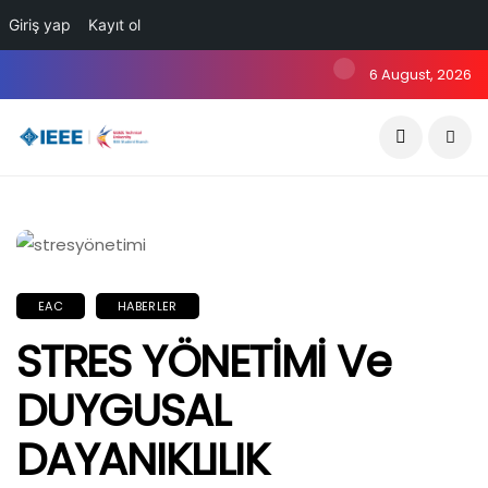
Giriş yap
Kayıt ol
6 August, 2026
EAC
HABERLER
STRES YÖNETİMİ Ve
DUYGUSAL
DAYANIKLILIK