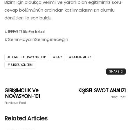
Bizim için oldukça verimli ve yararlı olan eğitimimiz soru-
cevap bölümünün ardından katılımcılarımızın olumlu
dönütleri ile son buldu.
#IEEEGTÜileEvdekal
#SeninHayalinSeningeleceğin
DUYGUSAL DAYANIKLILIK
EAC
FATMA YILDIZ
STRES YÖNETIMI
SHARE
GİRİŞİMCİLİK Ve
KİŞİSEL SWOT ANALİZİ
İNOVASYON-101
Next Post
Previous Post
Related Articles